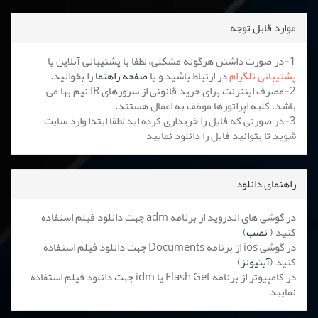
موارد قابل توجه
1-در صورت داشتن هرگونه مشکلی، لطفا با پشتیبانی آنلاین یا
پشتیبانی تلگرام
در ارتباط باشید و یا
صفحه راهنما
را بخوانید.
2-مصرف اینترنت برای خرید قانونی از سرورهای IR نیم بها می
باشد. کلیه اپراتورها موظف به اعمال هستند.
3-در صورتی که فایل را خریداری کرده اید لطفا ابتدا وارد سایت
شوید تا بتوانید فایل را دانلود نمایید
راهنمای دانلود
در گوشی های اندروید از برنامه adm جهت دانلود فیلم استفاده
کنید (
نصب
)
در گوشی ios از برنامه Documents جهت دانلود فیلم استفاده
کنید (
آیتیونز
)
در کامپیوتر از برنامه Flash Get یا idm جهت دانلود فیلم استفاده
نمایید