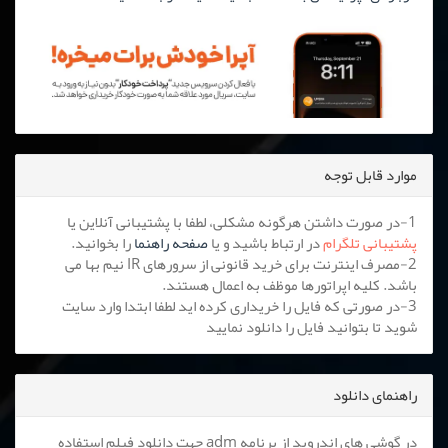
موارد قابل توجه
1-در صورت داشتن هرگونه مشکلی، لطفا با پشتیبانی آنلاین یا
پشتیبانی تلگرام
در ارتباط باشید و یا
صفحه راهنما
را بخوانید.
2-مصرف اینترنت برای خرید قانونی از سرورهای IR نیم بها می
باشد. کلیه اپراتورها موظف به اعمال هستند.
3-در صورتی که فایل را خریداری کرده اید لطفا ابتدا وارد سایت
شوید تا بتوانید فایل را دانلود نمایید
راهنمای دانلود
در گوشی های اندروید از برنامه adm جهت دانلود فیلم استفاده