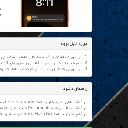
موارد قابل توجه
1-در صورت داشتن هرگونه مشکلی، لطفا با پشتیبانی آنلاین یا
2-مصرف اینترنت برای خرید قانونی از سرورهای IR نیم بها می باشد. کلیه اپراتورها موظف به اعمال هستند.
3-در صورتی که فایل را خریداری کرده اید لطفا ابتدا وارد سایت شوید تا بتوانید فایل را دانلود نمایید
راهنمای دانلود
در گوشی های اندروید از برنامه adm جهت دانلود فیلم استفاده کنید (
در گوشی ios از برنامه Documents جهت دانلود فیلم استفاده کنید (
در کامپیوتر از برنامه Flash Get یا idm جهت دانلود فیلم استفاده نمایید