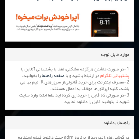
موارد قابل توجه
1-در صورت داشتن هرگونه مشکلی، لطفا با پشتیبانی آنلاین یا
پشتیبانی تلگرام
در ارتباط باشید و یا
صفحه راهنما
را بخوانید.
2-مصرف اینترنت برای خرید قانونی از سرورهای IR نیم بها می
باشد. کلیه اپراتورها موظف به اعمال هستند.
3-در صورتی که فایل را خریداری کرده اید لطفا ابتدا وارد سایت
شوید تا بتوانید فایل را دانلود نمایید
راهنمای دانلود
در گوشی های اندروید از برنامه adm جهت دانلود فیلم استفاده