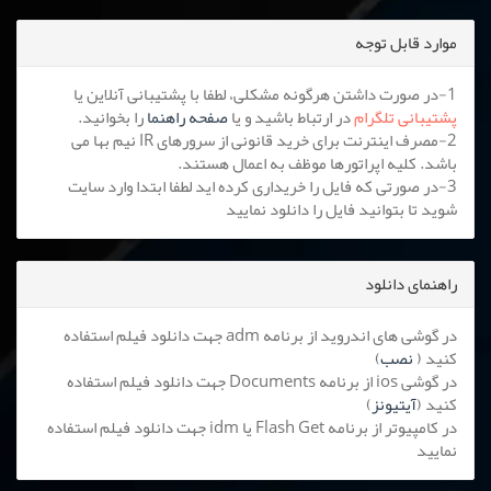
موارد قابل توجه
1-در صورت داشتن هرگونه مشکلی، لطفا با پشتیبانی آنلاین یا
پشتیبانی تلگرام
در ارتباط باشید و یا
صفحه راهنما
را بخوانید.
2-مصرف اینترنت برای خرید قانونی از سرورهای IR نیم بها می
باشد. کلیه اپراتورها موظف به اعمال هستند.
3-در صورتی که فایل را خریداری کرده اید لطفا ابتدا وارد سایت
شوید تا بتوانید فایل را دانلود نمایید
راهنمای دانلود
در گوشی های اندروید از برنامه adm جهت دانلود فیلم استفاده
کنید (
نصب
)
در گوشی ios از برنامه Documents جهت دانلود فیلم استفاده
کنید (
آیتیونز
)
در کامپیوتر از برنامه Flash Get یا idm جهت دانلود فیلم استفاده
نمایید