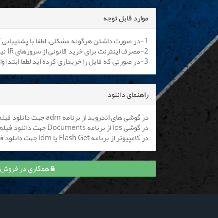
موارد قابل توجه
1-در صورت داشتن هرگونه مشکلی، لطفا با پشتیبانی آنلاین یا
2-مصرف اینترنت برای خرید قانونی از سرورهای IR نیم بها می باشد. کلیه اپراتورها موظف به اعمال هستند.
3-در صورتی که فایل را خریداری کرده اید لطفا ابتدا وارد سایت شوید تا بتوانید فایل را دانلود نمایید
راهنمای دانلود
در گوشی های اندروید از برنامه adm جهت دانلود فیلم استفاده کنید (
در گوشی ios از برنامه Documents جهت دانلود فیلم استفاده کنید (
در کامپیوتر از برنامه Flash Get یا idm جهت دانلود فیلم استفاده نمایید
همکاری در فروش قسمت 3 خون سرد و ک