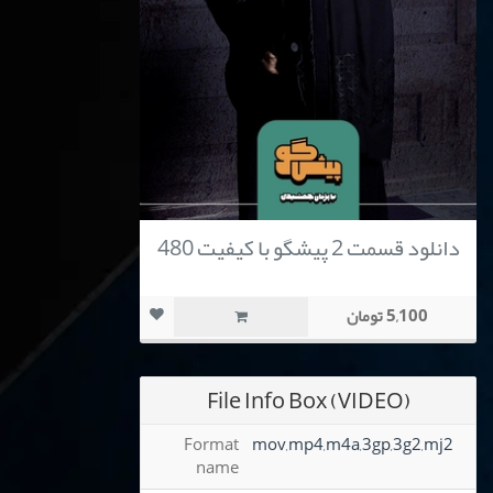
دانلود قسمت 2 پیشگو با کیفیت 480
5,100 تومان
File Info Box (VIDEO)
Format
mov,mp4,m4a,3gp,3g2,mj2
name