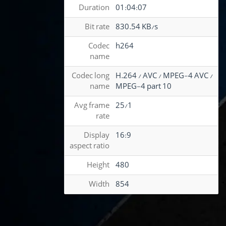
Duration
01:04:07
Bit rate
830.54 KB/s
Codec
h264
name
Codec long
H.264 / AVC / MPEG-4 AVC /
name
MPEG-4 part 10
Avg frame
25/1
rate
Display
16:9
aspect ratio
Height
480
Width
854