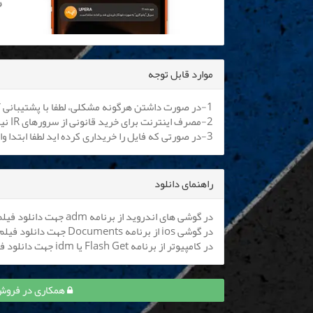
موارد قابل توجه
1-در صورت داشتن هرگونه مشکلی، لطفا با پشتیبانی آنلاین یا
2-مصرف اینترنت برای خرید قانونی از سرورهای IR نیم بها می باشد. کلیه اپراتورها موظف به اعمال هستند.
3-در صورتی که فایل را خریداری کرده اید لطفا ابتدا وارد سایت شوید تا بتوانید فایل را دانلود نمایید
راهنمای دانلود
در گوشی های اندروید از برنامه adm جهت دانلود فیلم استفاده کنید (
در گوشی ios از برنامه Documents جهت دانلود فیلم استفاده کنید (
در کامپیوتر از برنامه Flash Get یا idm جهت دانلود فیلم استفاده نمایید
همکاری در فروش قسمت 2 پیشگو و