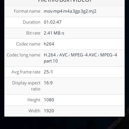
Format name
mov,mp4,m4a,3gp,3g2,mj2
Duration
01:02:47
Bit rate
2.41 MB/s
Codec name
h264
Codec long name
H.264 / AVC / MPEG-4 AVC / MPEG-4
part 10
Avg frame rate
25/1
Display aspect
16:9
ratio
Height
1080
Width
1920