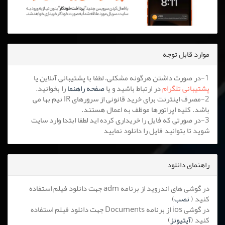
موارد قابل توجه
1-در صورت داشتن هرگونه مشکلی، لطفا با پشتیبانی آنلاین یا
پشتیبانی تلگرام
در ارتباط باشید و یا
صفحه راهنما
را بخوانید.
2-مصرف اینترنت برای خرید قانونی از سرورهای IR نیم بها می
باشد. کلیه اپراتورها موظف به اعمال هستند.
3-در صورتی که فایل را خریداری کرده اید لطفا ابتدا وارد سایت
شوید تا بتوانید فایل را دانلود نمایید
راهنمای دانلود
در گوشی های اندروید از برنامه adm جهت دانلود فیلم استفاده
کنید (
نصب
)
در گوشی ios از برنامه Documents جهت دانلود فیلم استفاده
کنید (
آیتیونز
)