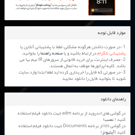
موارد قابل توجه
1-در صورت داشتن هرگونه مشکلی، لطفا با پشتیبانی آنلاین یا
پشتیبانی تلگرام
در ارتباط باشید و یا
صفحه راهنما
را بخوانید.
2-مصرف اینترنت برای خرید قانونی از سرورهای IR نیم بها می
باشد. کلیه اپراتورها موظف به اعمال هستند.
3-در صورتی که فایل را خریداری کرده اید لطفا ابتدا وارد سایت
شوید تا بتوانید فایل را دانلود نمایید
راهنمای دانلود
در گوشی های اندروید از برنامه adm جهت دانلود فیلم استفاده
کنید (
نصب
)
در گوشی ios از برنامه Documents جهت دانلود فیلم استفاده
کنید (
آیتیونز
)