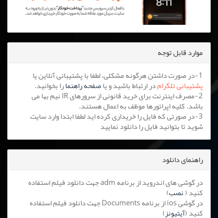
موارد قابل توجه
1-در صورت داشتن هرگونه مشکلی، لطفا با پشتیبانی آنلاین یا
پشتیبانی تلگرام
در ارتباط باشید و یا
صفحه راهنما
را بخوانید.
2-مصرف اینترنت برای خرید قانونی از سرورهای IR نیم بها می
باشد. کلیه اپراتورها موظف به اعمال هستند.
3-در صورتی که فایل را خریداری کرده اید لطفا ابتدا وارد سایت
شوید تا بتوانید فایل را دانلود نمایید
راهنمای دانلود
در گوشی های اندروید از برنامه adm جهت دانلود فیلم استفاده
کنید (
نصب
)
در گوشی ios از برنامه Documents جهت دانلود فیلم استفاده
کنید (
آیتیونز
)