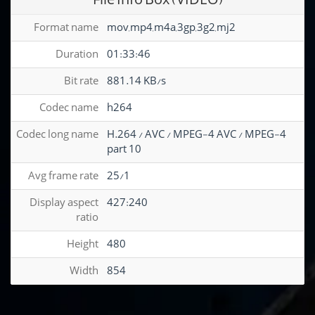
Format name
mov,mp4,m4a,3gp,3g2,mj2
Duration
01:33:46
Bit rate
881.14 KB/s
Codec name
h264
Codec long name
H.264 / AVC / MPEG-4 AVC / MPEG-4
part 10
Avg frame rate
25/1
Display aspect
427:240
ratio
Height
480
Width
854