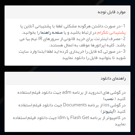
موارد قابل توجه
1-در صورت داشتن هرگونه مشکلی، لطفا با پشتیبانی آنلاین یا
پشتیبانی تلگرام
در ارتباط باشید و یا
صفحه راهنما
را بخوانید.
2-مصرف اینترنت برای خرید قانونی از سرورهای IR نیم بها می
باشد. کلیه اپراتورها موظف به اعمال هستند.
3-در صورتی که فایل را خریداری کرده اید لطفا ابتدا وارد سایت
شوید تا بتوانید فایل را دانلود نمایید
راهنمای دانلود
در گوشی های اندروید از برنامه adm جهت دانلود فیلم استفاده
کنید (
نصب
)
در گوشی ios از برنامه Documents جهت دانلود فیلم استفاده
کنید (
آیتیونز
)
در کامپیوتر از برنامه Flash Get یا idm جهت دانلود فیلم استفاده
نمایید