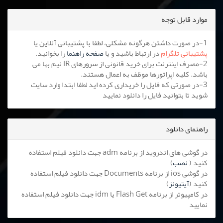
موارد قابل توجه
1-در صورت داشتن هرگونه مشکلی، لطفا با پشتیبانی آنلاین یا
پشتیبانی تلگرام
در ارتباط باشید و یا
صفحه راهنما
را بخوانید.
2-مصرف اینترنت برای خرید قانونی از سرورهای IR نیم بها می
باشد. کلیه اپراتورها موظف به اعمال هستند.
3-در صورتی که فایل را خریداری کرده اید لطفا ابتدا وارد سایت
شوید تا بتوانید فایل را دانلود نمایید
راهنمای دانلود
در گوشی های اندروید از برنامه adm جهت دانلود فیلم استفاده
کنید (
نصب
)
در گوشی ios از برنامه Documents جهت دانلود فیلم استفاده
کنید (
آیتیونز
)
در کامپیوتر از برنامه Flash Get یا idm جهت دانلود فیلم استفاده
نمایید