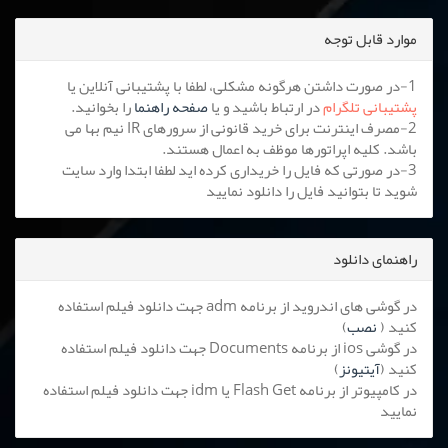
موارد قابل توجه
1-در صورت داشتن هرگونه مشکلی، لطفا با پشتیبانی آنلاین یا
پشتیبانی تلگرام
در ارتباط باشید و یا
صفحه راهنما
را بخوانید.
2-مصرف اینترنت برای خرید قانونی از سرورهای IR نیم بها می
باشد. کلیه اپراتورها موظف به اعمال هستند.
3-در صورتی که فایل را خریداری کرده اید لطفا ابتدا وارد سایت
شوید تا بتوانید فایل را دانلود نمایید
راهنمای دانلود
در گوشی های اندروید از برنامه adm جهت دانلود فیلم استفاده
کنید (
نصب
)
در گوشی ios از برنامه Documents جهت دانلود فیلم استفاده
کنید (
آیتیونز
)
در کامپیوتر از برنامه Flash Get یا idm جهت دانلود فیلم استفاده
نمایید