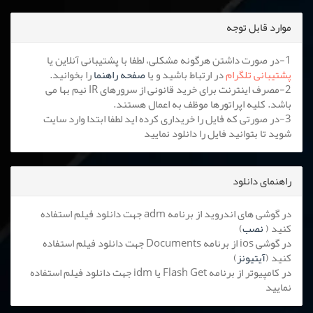
موارد قابل توجه
1-در صورت داشتن هرگونه مشکلی، لطفا با پشتیبانی آنلاین یا
پشتیبانی تلگرام
در ارتباط باشید و یا
صفحه راهنما
را بخوانید.
2-مصرف اینترنت برای خرید قانونی از سرورهای IR نیم بها می
باشد. کلیه اپراتورها موظف به اعمال هستند.
3-در صورتی که فایل را خریداری کرده اید لطفا ابتدا وارد سایت
شوید تا بتوانید فایل را دانلود نمایید
راهنمای دانلود
در گوشی های اندروید از برنامه adm جهت دانلود فیلم استفاده
کنید (
نصب
)
در گوشی ios از برنامه Documents جهت دانلود فیلم استفاده
کنید (
آیتیونز
)
در کامپیوتر از برنامه Flash Get یا idm جهت دانلود فیلم استفاده
نمایید