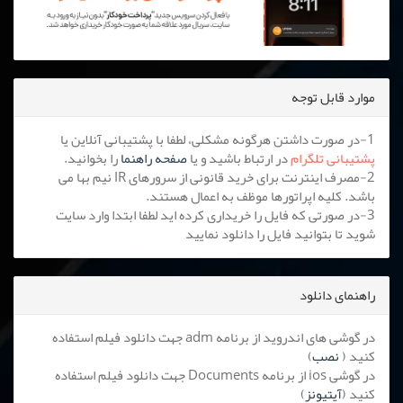
موارد قابل توجه
1-در صورت داشتن هرگونه مشکلی، لطفا با پشتیبانی آنلاین یا
پشتیبانی تلگرام
در ارتباط باشید و یا
صفحه راهنما
را بخوانید.
2-مصرف اینترنت برای خرید قانونی از سرورهای IR نیم بها می
باشد. کلیه اپراتورها موظف به اعمال هستند.
3-در صورتی که فایل را خریداری کرده اید لطفا ابتدا وارد سایت
شوید تا بتوانید فایل را دانلود نمایید
راهنمای دانلود
در گوشی های اندروید از برنامه adm جهت دانلود فیلم استفاده
کنید (
نصب
)
در گوشی ios از برنامه Documents جهت دانلود فیلم استفاده
کنید (
آیتیونز
)