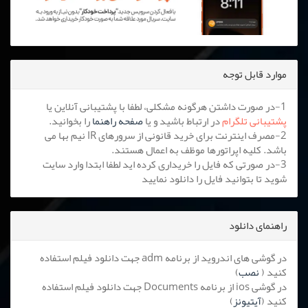
موارد قابل توجه
1-در صورت داشتن هرگونه مشکلی، لطفا با پشتیبانی آنلاین یا
پشتیبانی تلگرام
در ارتباط باشید و یا
صفحه راهنما
را بخوانید.
2-مصرف اینترنت برای خرید قانونی از سرورهای IR نیم بها می
باشد. کلیه اپراتورها موظف به اعمال هستند.
3-در صورتی که فایل را خریداری کرده اید لطفا ابتدا وارد سایت
شوید تا بتوانید فایل را دانلود نمایید
راهنمای دانلود
در گوشی های اندروید از برنامه adm جهت دانلود فیلم استفاده
کنید (
نصب
)
در گوشی ios از برنامه Documents جهت دانلود فیلم استفاده
کنید (
آیتیونز
)