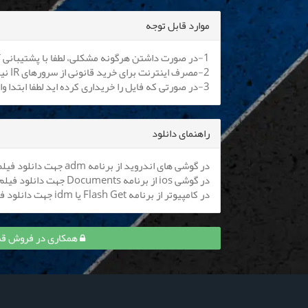
موارد قابل توجه
1-در صورت داشتن هرگونه مشکلی، لطفا با پشتیبانی آنلاین یا
2-مصرف اینترنت برای خرید قانونی از سرورهای IR نیم بها می باشد. کلیه اپراتورها موظف به اعمال هستند.
3-در صورتی که فایل را خریداری کرده اید لطفا ابتدا وارد سایت شوید تا بتوانید فایل را دانلود نمایید
راهنمای دانلود
در گوشی های اندروید از برنامه adm جهت دانلود فیلم استفاده کنید (
در گوشی ios از برنامه Documents جهت دانلود فیلم استفاده کنید (
در کامپیوتر از برنامه Flash Get یا idm جهت دانلود فیلم استفاده نمایید
همکاری در فروش قسمت 18 عقرب عاشق و کسب 