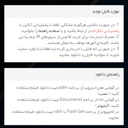
موارد قابل توجه
1-در صورت داشتن هرگونه مشکلی، لطفا با پشتیبانی آنلاین یا
پشتیبانی تلگرام
در ارتباط باشید و یا
صفحه راهنما
را بخوانید.
2-مصرف اینترنت برای خرید قانونی از سرورهای IR نیم بها می
باشد. کلیه اپراتورها موظف به اعمال هستند.
3-در صورتی که فایل را خریداری کرده اید لطفا ابتدا وارد سایت
شوید تا بتوانید فایل را دانلود نمایید
راهنمای دانلود
در گوشی های اندروید از برنامه adm جهت دانلود فیلم استفاده
کنید (
نصب
)
در گوشی ios از برنامه Documents جهت دانلود فیلم استفاده
کنید (
آیتیونز
)
در کامپیوتر از برنامه Flash Get یا idm جهت دانلود فیلم استفاده
نمایید