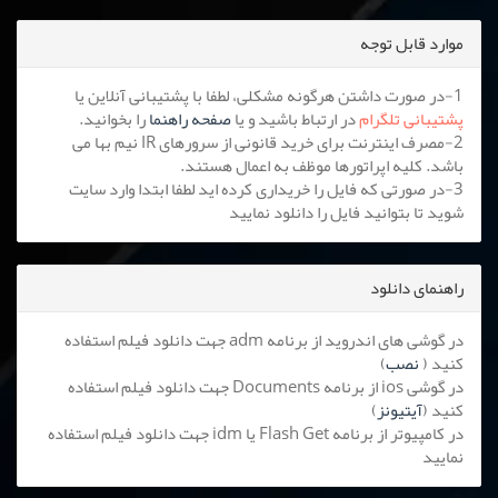
موارد قابل توجه
1-در صورت داشتن هرگونه مشکلی، لطفا با پشتیبانی آنلاین یا
پشتیبانی تلگرام
در ارتباط باشید و یا
صفحه راهنما
را بخوانید.
2-مصرف اینترنت برای خرید قانونی از سرورهای IR نیم بها می
باشد. کلیه اپراتورها موظف به اعمال هستند.
3-در صورتی که فایل را خریداری کرده اید لطفا ابتدا وارد سایت
شوید تا بتوانید فایل را دانلود نمایید
راهنمای دانلود
در گوشی های اندروید از برنامه adm جهت دانلود فیلم استفاده
کنید (
نصب
)
در گوشی ios از برنامه Documents جهت دانلود فیلم استفاده
کنید (
آیتیونز
)
در کامپیوتر از برنامه Flash Get یا idm جهت دانلود فیلم استفاده
نمایید