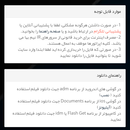
موارد قابل توجه
1-در صورت داشتن هرگونه مشکلی، لطفا با پشتیبانی آنلاین یا
پشتیبانی تلگرام
در ارتباط باشید و یا
صفحه راهنما
را بخوانید.
2-مصرف اینترنت برای خرید قانونی از سرورهای IR نیم بها می
باشد. کلیه اپراتورها موظف به اعمال هستند.
3-در صورتی که فایل را خریداری کرده اید لطفا ابتدا وارد سایت
شوید تا بتوانید فایل را دانلود نمایید
راهنمای دانلود
در گوشی های اندروید از برنامه adm جهت دانلود فیلم استفاده
کنید (
نصب
)
در گوشی ios از برنامه Documents جهت دانلود فیلم استفاده
کنید (
آیتیونز
)
در کامپیوتر از برنامه Flash Get یا idm جهت دانلود فیلم استفاده
نمایید