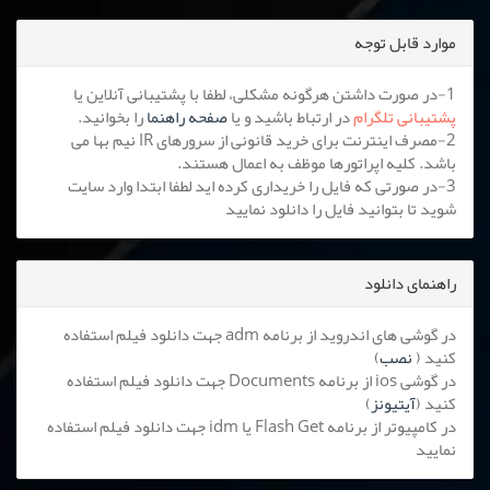
موارد قابل توجه
1-در صورت داشتن هرگونه مشکلی، لطفا با پشتیبانی آنلاین یا
پشتیبانی تلگرام
در ارتباط باشید و یا
صفحه راهنما
را بخوانید.
2-مصرف اینترنت برای خرید قانونی از سرورهای IR نیم بها می
باشد. کلیه اپراتورها موظف به اعمال هستند.
3-در صورتی که فایل را خریداری کرده اید لطفا ابتدا وارد سایت
شوید تا بتوانید فایل را دانلود نمایید
راهنمای دانلود
در گوشی های اندروید از برنامه adm جهت دانلود فیلم استفاده
کنید (
نصب
)
در گوشی ios از برنامه Documents جهت دانلود فیلم استفاده
کنید (
آیتیونز
)
در کامپیوتر از برنامه Flash Get یا idm جهت دانلود فیلم استفاده
نمایید