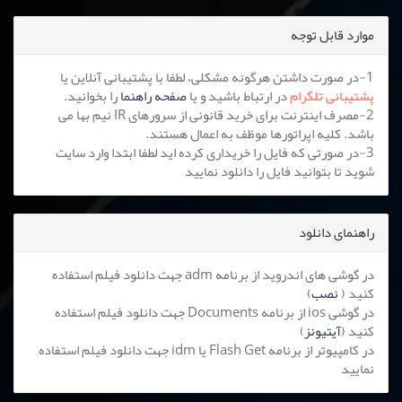
موارد قابل توجه
1-در صورت داشتن هرگونه مشکلی، لطفا با پشتیبانی آنلاین یا
پشتیبانی تلگرام
در ارتباط باشید و یا
صفحه راهنما
را بخوانید.
2-مصرف اینترنت برای خرید قانونی از سرورهای IR نیم بها می
باشد. کلیه اپراتورها موظف به اعمال هستند.
3-در صورتی که فایل را خریداری کرده اید لطفا ابتدا وارد سایت
شوید تا بتوانید فایل را دانلود نمایید
راهنمای دانلود
در گوشی های اندروید از برنامه adm جهت دانلود فیلم استفاده
کنید (
نصب
)
در گوشی ios از برنامه Documents جهت دانلود فیلم استفاده
کنید (
آیتیونز
)
در کامپیوتر از برنامه Flash Get یا idm جهت دانلود فیلم استفاده
نمایید