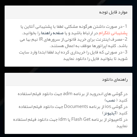
موارد قابل توجه
1-در صورت داشتن هرگونه مشکلی، لطفا با پشتیبانی آنلاین یا
پشتیبانی تلگرام
در ارتباط باشید و یا
صفحه راهنما
را بخوانید.
2-مصرف اینترنت برای خرید قانونی از سرورهای IR نیم بها می
باشد. کلیه اپراتورها موظف به اعمال هستند.
3-در صورتی که فایل را خریداری کرده اید لطفا ابتدا وارد سایت
شوید تا بتوانید فایل را دانلود نمایید
راهنمای دانلود
در گوشی های اندروید از برنامه adm جهت دانلود فیلم استفاده
کنید (
نصب
)
در گوشی ios از برنامه Documents جهت دانلود فیلم استفاده
کنید (
آیتیونز
)
در کامپیوتر از برنامه Flash Get یا idm جهت دانلود فیلم استفاده
نمایید