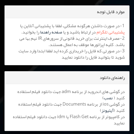
موارد قابل توجه
1-در صورت داشتن هرگونه مشکلی، لطفا با پشتیبانی آنلاین یا
پشتیبانی تلگرام
در ارتباط باشید و یا
صفحه راهنما
را بخوانید.
2-مصرف اینترنت برای خرید قانونی از سرورهای IR نیم بها می
باشد. کلیه اپراتورها موظف به اعمال هستند.
3-در صورتی که فایل را خریداری کرده اید لطفا ابتدا وارد سایت
شوید تا بتوانید فایل را دانلود نمایید
راهنمای دانلود
در گوشی های اندروید از برنامه adm جهت دانلود فیلم استفاده
کنید (
نصب
)
در گوشی ios از برنامه Documents جهت دانلود فیلم استفاده
کنید (
آیتیونز
)
در کامپیوتر از برنامه Flash Get یا idm جهت دانلود فیلم استفاده
نمایید