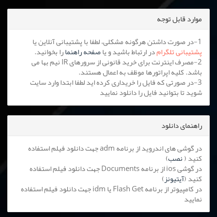
موارد قابل توجه
1-در صورت داشتن هرگونه مشکلی، لطفا با پشتیبانی آنلاین یا
پشتیبانی تلگرام
در ارتباط باشید و یا
صفحه راهنما
را بخوانید.
2-مصرف اینترنت برای خرید قانونی از سرورهای IR نیم بها می
باشد. کلیه اپراتورها موظف به اعمال هستند.
3-در صورتی که فایل را خریداری کرده اید لطفا ابتدا وارد سایت
شوید تا بتوانید فایل را دانلود نمایید
راهنمای دانلود
در گوشی های اندروید از برنامه adm جهت دانلود فیلم استفاده
کنید (
نصب
)
در گوشی ios از برنامه Documents جهت دانلود فیلم استفاده
کنید (
آیتیونز
)
در کامپیوتر از برنامه Flash Get یا idm جهت دانلود فیلم استفاده
نمایید