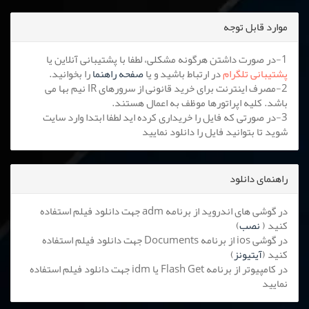
موارد قابل توجه
1-در صورت داشتن هرگونه مشکلی، لطفا با پشتیبانی آنلاین یا
پشتیبانی تلگرام
در ارتباط باشید و یا
صفحه راهنما
را بخوانید.
2-مصرف اینترنت برای خرید قانونی از سرورهای IR نیم بها می
باشد. کلیه اپراتورها موظف به اعمال هستند.
3-در صورتی که فایل را خریداری کرده اید لطفا ابتدا وارد سایت
شوید تا بتوانید فایل را دانلود نمایید
راهنمای دانلود
در گوشی های اندروید از برنامه adm جهت دانلود فیلم استفاده
کنید (
نصب
)
در گوشی ios از برنامه Documents جهت دانلود فیلم استفاده
کنید (
آیتیونز
)
در کامپیوتر از برنامه Flash Get یا idm جهت دانلود فیلم استفاده
نمایید