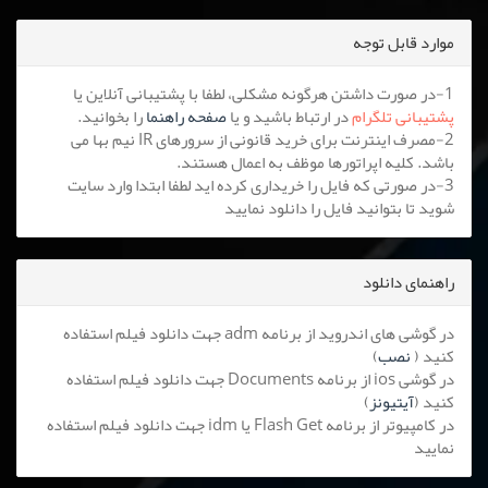
موارد قابل توجه
1-در صورت داشتن هرگونه مشکلی، لطفا با پشتیبانی آنلاین یا
پشتیبانی تلگرام
در ارتباط باشید و یا
صفحه راهنما
را بخوانید.
2-مصرف اینترنت برای خرید قانونی از سرورهای IR نیم بها می
باشد. کلیه اپراتورها موظف به اعمال هستند.
3-در صورتی که فایل را خریداری کرده اید لطفا ابتدا وارد سایت
شوید تا بتوانید فایل را دانلود نمایید
راهنمای دانلود
در گوشی های اندروید از برنامه adm جهت دانلود فیلم استفاده
کنید (
نصب
)
در گوشی ios از برنامه Documents جهت دانلود فیلم استفاده
کنید (
آیتیونز
)
در کامپیوتر از برنامه Flash Get یا idm جهت دانلود فیلم استفاده
نمایید