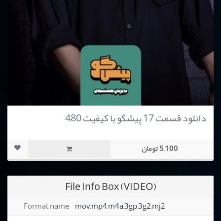
دانلود قسمت 17 پیشگو با کیفیت 480
5,100 تومان
File Info Box (VIDEO)
Format name
mov,mp4,m4a,3gp,3g2,mj2