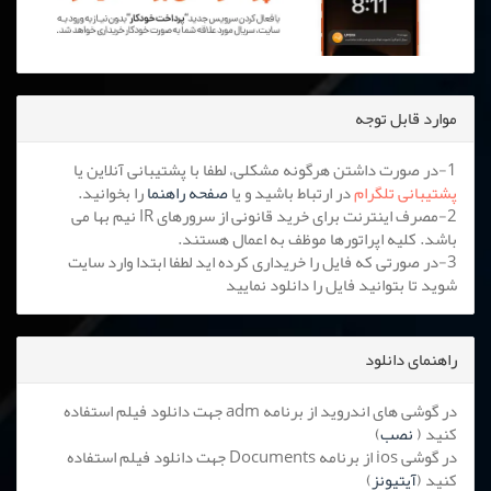
موارد قابل توجه
1-در صورت داشتن هرگونه مشکلی، لطفا با پشتیبانی آنلاین یا
پشتیبانی تلگرام
در ارتباط باشید و یا
صفحه راهنما
را بخوانید.
2-مصرف اینترنت برای خرید قانونی از سرورهای IR نیم بها می
باشد. کلیه اپراتورها موظف به اعمال هستند.
3-در صورتی که فایل را خریداری کرده اید لطفا ابتدا وارد سایت
شوید تا بتوانید فایل را دانلود نمایید
راهنمای دانلود
در گوشی های اندروید از برنامه adm جهت دانلود فیلم استفاده
کنید (
نصب
)
در گوشی ios از برنامه Documents جهت دانلود فیلم استفاده
کنید (
آیتیونز
)