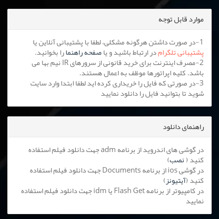
موارد قابل توجه
1-در صورت داشتن هرگونه مشکلی، لطفا با پشتیبانی آنلاین یا
پشتیبانی تلگرام
در ارتباط باشید و یا
صفحه راهنما
را بخوانید.
2-مصرف اینترنت برای خرید قانونی از سرورهای IR نیم بها می
باشد. کلیه اپراتورها موظف به اعمال هستند.
3-در صورتی که فایل را خریداری کرده اید لطفا ابتدا وارد سایت
شوید تا بتوانید فایل را دانلود نمایید
راهنمای دانلود
در گوشی های اندروید از برنامه adm جهت دانلود فیلم استفاده
کنید (
نصب
)
در گوشی ios از برنامه Documents جهت دانلود فیلم استفاده
کنید (
آیتیونز
)
در کامپیوتر از برنامه Flash Get یا idm جهت دانلود فیلم استفاده
نمایید