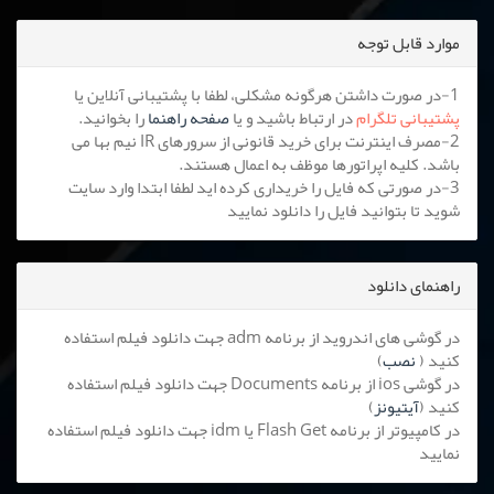
موارد قابل توجه
1-در صورت داشتن هرگونه مشکلی، لطفا با پشتیبانی آنلاین یا
پشتیبانی تلگرام
در ارتباط باشید و یا
صفحه راهنما
را بخوانید.
2-مصرف اینترنت برای خرید قانونی از سرورهای IR نیم بها می
باشد. کلیه اپراتورها موظف به اعمال هستند.
3-در صورتی که فایل را خریداری کرده اید لطفا ابتدا وارد سایت
شوید تا بتوانید فایل را دانلود نمایید
راهنمای دانلود
در گوشی های اندروید از برنامه adm جهت دانلود فیلم استفاده
کنید (
نصب
)
در گوشی ios از برنامه Documents جهت دانلود فیلم استفاده
کنید (
آیتیونز
)
در کامپیوتر از برنامه Flash Get یا idm جهت دانلود فیلم استفاده
نمایید