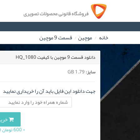
فروشگاه قانونی محصولات تصویری
خانه
موچین
قسمت 9 موچین
دانلود قسمت 9 موچین با کیفیت HQ_1080
سایز:
1.79 GB
جهت دانلود این فایل باید آن را خریداری نمایید
خرید این
+ 600 تومان (10 درصد مالیات بر ارزش افزوده)