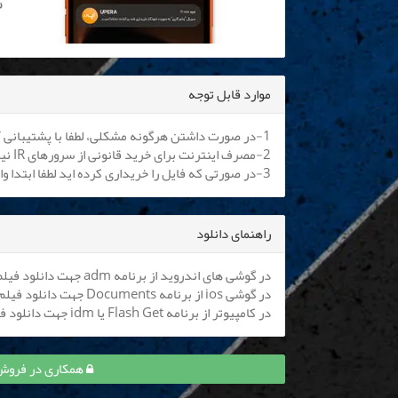
موارد قابل توجه
1-در صورت داشتن هرگونه مشکلی، لطفا با پشتیبانی آنلاین یا
2-مصرف اینترنت برای خرید قانونی از سرورهای IR نیم بها می باشد. کلیه اپراتورها موظف به اعمال هستند.
3-در صورتی که فایل را خریداری کرده اید لطفا ابتدا وارد سایت شوید تا بتوانید فایل را دانلود نمایید
راهنمای دانلود
در گوشی های اندروید از برنامه adm جهت دانلود فیلم استفاده کنید (
در گوشی ios از برنامه Documents جهت دانلود فیلم استفاده کنید (
در کامپیوتر از برنامه Flash Get یا idm جهت دانلود فیلم استفاده نمایید
همکاری در فروش قسمت 9 موچین و 