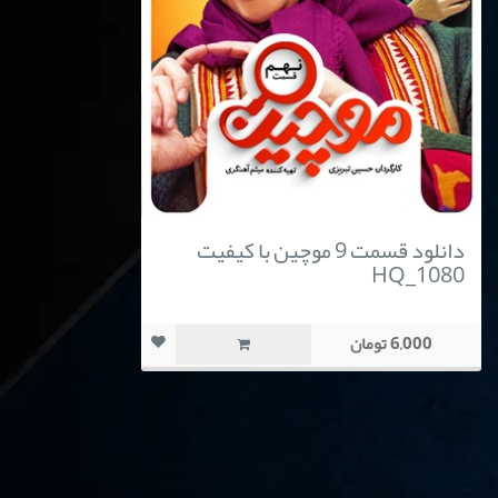
دانلود قسمت 9 موچین با کیفیت
HQ_1080
6,000 تومان