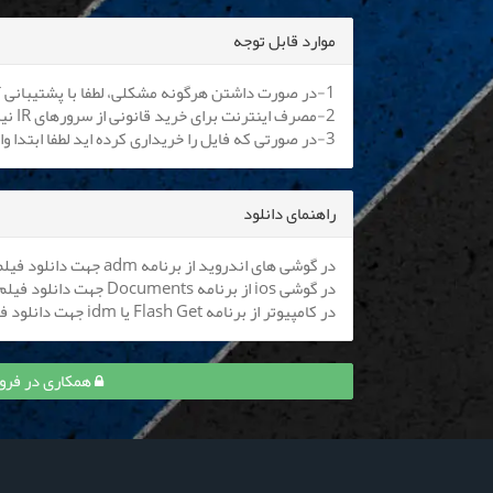
موارد قابل توجه
1-در صورت داشتن هرگونه مشکلی، لطفا با پشتیبانی آنلاین یا
2-مصرف اینترنت برای خرید قانونی از سرورهای IR نیم بها می باشد. کلیه اپراتورها موظف به اعمال هستند.
3-در صورتی که فایل را خریداری کرده اید لطفا ابتدا وارد سایت شوید تا بتوانید فایل را دانلود نمایید
راهنمای دانلود
در گوشی های اندروید از برنامه adm جهت دانلود فیلم استفاده کنید (
در گوشی ios از برنامه Documents جهت دانلود فیلم استفاده کنید (
در کامپیوتر از برنامه Flash Get یا idm جهت دانلود فیلم استفاده نمایید
همکاری در فروش