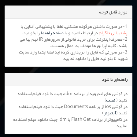
موارد قابل توجه
1-در صورت داشتن هرگونه مشکلی، لطفا با پشتیبانی آنلاین یا
پشتیبانی تلگرام
در ارتباط باشید و یا
صفحه راهنما
را بخوانید.
2-مصرف اینترنت برای خرید قانونی از سرورهای IR نیم بها می
باشد. کلیه اپراتورها موظف به اعمال هستند.
3-در صورتی که فایل را خریداری کرده اید لطفا ابتدا وارد سایت
شوید تا بتوانید فایل را دانلود نمایید
راهنمای دانلود
در گوشی های اندروید از برنامه adm جهت دانلود فیلم استفاده
کنید (
نصب
)
در گوشی ios از برنامه Documents جهت دانلود فیلم استفاده
کنید (
آیتیونز
)
در کامپیوتر از برنامه Flash Get یا idm جهت دانلود فیلم استفاده
نمایید