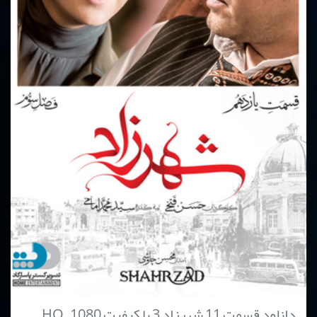
دانلود قسمت 11 شهرزاد 3 با کیفیت HQ_1080