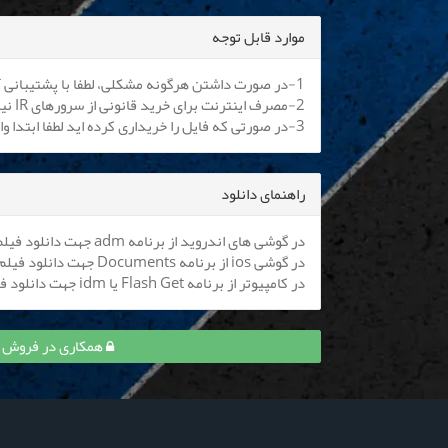
موارد قابل توجه
1-در صورت داشتن هرگونه مشکلی، لطفا با پشتیبانی آنلاین یا
2-مصرف اینترنت برای خرید قانونی از سرورهای IR نیم بها می باشد. کلیه اپراتورها موظف به اعمال هستند.
3-در صورتی که فایل را خریداری کرده اید لطفا ابتدا وارد سایت شوید تا بتوانید فایل را دانلود نمایید
راهنمای دانلود
در گوشی های اندروید از برنامه adm جهت دانلود فیلم استفاده کنید (
در گوشی ios از برنامه Documents جهت دانلود فیلم استفاده کنید (
در کامپیوتر از برنامه Flash Get یا idm جهت دانلود فیلم استفاده نمایید
همکاری در فروش قسمت 7 جان سخت و کس