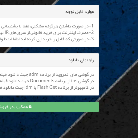
موارد قابل توجه
1-در صورت داشتن هرگونه مشکلی، لطفا با پشتیبانی آنلاین یا
2-مصرف اینترنت برای خرید قانونی از سرورهای IR نیم بها می باشد. کلیه اپراتورها موظف به اعمال هستند.
3-در صورتی که فایل را خریداری کرده اید لطفا ابتدا وارد سایت شوید تا بتوانید فایل را دانلود نمایید
راهنمای دانلود
در گوشی های اندروید از برنامه adm جهت دانلود فیلم استفاده کنید (
در گوشی ios از برنامه Documents جهت دانلود فیلم استفاده کنید (
در کامپیوتر از برنامه Flash Get یا idm جهت دانلود فیلم استفاده نمایید
همکاری در فروش قسمت 6 خاتون و