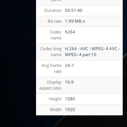
Duration
00:51:40
Bit rate
1.99 MB/s
Codec
h264
name
Codec long
H.264 / AVC / MPEG-4 AVC /
name
MPEG-4 part 10
Avg frame
24/1
rate
Display
16:9
aspect ratio
Height
1080
Width
1920