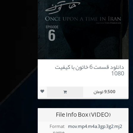
دانلود قسمت 6 خاتون با کیفیت
1080
9,500 تومان
File Info Box (VIDEO)
Format
mov,mp4,m4a,3gp,3g2,mj2
name