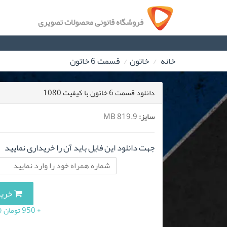
فروشگاه قانونی محصولات تصویری
خانه
خاتون
قسمت 6 خاتون
دانلود قسمت 6 خاتون با کیفیت 1080
سایز:
819.9 MB
جهت دانلود این فایل باید آن را خریداری نمایید
خرید این
+ 950 تومان (10 درصد مالیات بر ارزش افزوده)