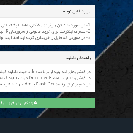
موارد قابل توجه
1-در صورت داشتن هرگونه مشکلی، لطفا با پشتیبانی آنلاین یا
2-مصرف اینترنت برای خرید قانونی از سرورهای IR نیم بها می باشد. کلیه اپراتورها موظف به اعمال هستند.
3-در صورتی که فایل را خریداری کرده اید لطفا ابتدا وارد سایت شوید تا بتوانید فایل را دانلود نمایید
راهنمای دانلود
در گوشی های اندروید از برنامه adm جهت دانلود فیلم استفاده کنید (
در گوشی ios از برنامه Documents جهت دانلود فیلم استفاده کنید (
در کامپیوتر از برنامه Flash Get یا idm جهت دانلود فیلم استفاده نمایید
همکاری در فروش قسمت 2 پوست شیر 3 و کسب 