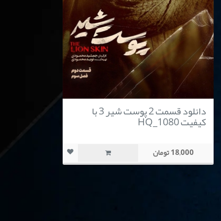
دانلود قسمت 2 پوست شیر 3 با
کیفیت HQ_1080
18,000 تومان