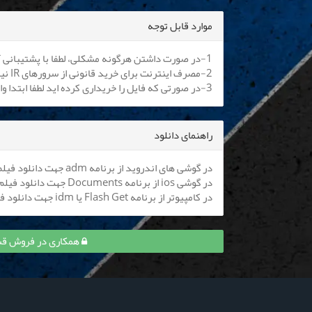
موارد قابل توجه
1-در صورت داشتن هرگونه مشکلی، لطفا با پشتیبانی آنلاین یا
2-مصرف اینترنت برای خرید قانونی از سرورهای IR نیم بها می باشد. کلیه اپراتورها موظف به اعمال هستند.
3-در صورتی که فایل را خریداری کرده اید لطفا ابتدا وارد سایت شوید تا بتوانید فایل را دانلود نمایید
راهنمای دانلود
در گوشی های اندروید از برنامه adm جهت دانلود فیلم استفاده کنید (
در گوشی ios از برنامه Documents جهت دانلود فیلم استفاده کنید (
در کامپیوتر از برنامه Flash Get یا idm جهت دانلود فیلم استفاده نمایید
همکاری در فروش قسمت 4 بلیط یک‌‌ طرفه و کسب 