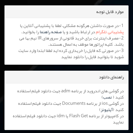
موارد قابل توجه
1-در صورت داشتن هرگونه مشکلی، لطفا با پشتیبانی آنلاین یا
پشتیبانی تلگرام
در ارتباط باشید و یا
صفحه راهنما
را بخوانید.
2-مصرف اینترنت برای خرید قانونی از سرورهای IR نیم بها می
باشد. کلیه اپراتورها موظف به اعمال هستند.
3-در صورتی که فایل را خریداری کرده اید لطفا ابتدا وارد سایت
شوید تا بتوانید فایل را دانلود نمایید
راهنمای دانلود
در گوشی های اندروید از برنامه adm جهت دانلود فیلم استفاده
کنید (
نصب
)
در گوشی ios از برنامه Documents جهت دانلود فیلم استفاده
کنید (
آیتیونز
)
در کامپیوتر از برنامه Flash Get یا idm جهت دانلود فیلم استفاده
نمایید