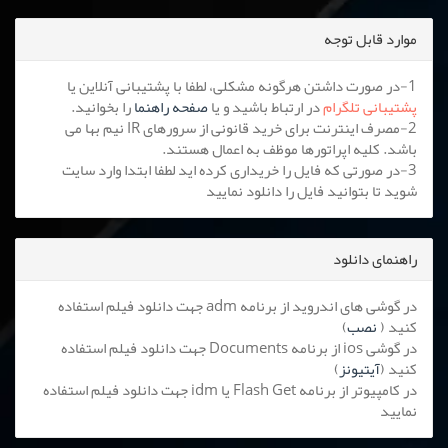
موارد قابل توجه
1-در صورت داشتن هرگونه مشکلی، لطفا با پشتیبانی آنلاین یا
پشتیبانی تلگرام
در ارتباط باشید و یا
صفحه راهنما
را بخوانید.
2-مصرف اینترنت برای خرید قانونی از سرورهای IR نیم بها می
باشد. کلیه اپراتورها موظف به اعمال هستند.
3-در صورتی که فایل را خریداری کرده اید لطفا ابتدا وارد سایت
شوید تا بتوانید فایل را دانلود نمایید
راهنمای دانلود
در گوشی های اندروید از برنامه adm جهت دانلود فیلم استفاده
کنید (
نصب
)
در گوشی ios از برنامه Documents جهت دانلود فیلم استفاده
کنید (
آیتیونز
)
در کامپیوتر از برنامه Flash Get یا idm جهت دانلود فیلم استفاده
نمایید