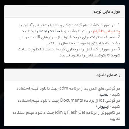
موارد قابل توجه
1-در صورت داشتن هرگونه مشکلی، لطفا با پشتیبانی آنلاین یا
پشتیبانی تلگرام
در ارتباط باشید و یا
صفحه راهنما
را بخوانید.
2-مصرف اینترنت برای خرید قانونی از سرورهای IR نیم بها می
باشد. کلیه اپراتورها موظف به اعمال هستند.
3-در صورتی که فایل را خریداری کرده اید لطفا ابتدا وارد سایت
شوید تا بتوانید فایل را دانلود نمایید
راهنمای دانلود
در گوشی های اندروید از برنامه adm جهت دانلود فیلم استفاده
کنید (
نصب
)
در گوشی ios از برنامه Documents جهت دانلود فیلم استفاده
کنید (
آیتیونز
)
در کامپیوتر از برنامه Flash Get یا idm جهت دانلود فیلم استفاده
نمایید