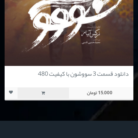
دانلود قسمت 3 سووشون با کیفیت 480
15,000 تومان