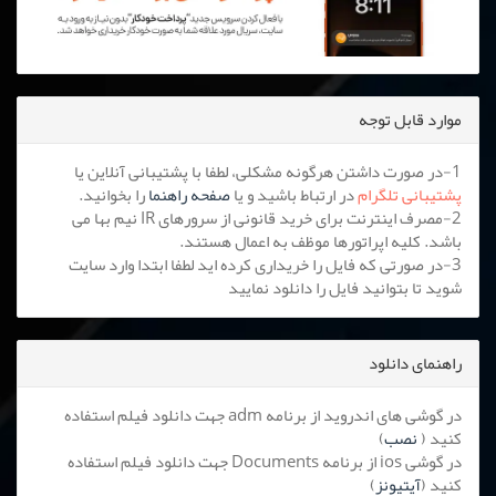
موارد قابل توجه
1-در صورت داشتن هرگونه مشکلی، لطفا با پشتیبانی آنلاین یا
پشتیبانی تلگرام
در ارتباط باشید و یا
صفحه راهنما
را بخوانید.
2-مصرف اینترنت برای خرید قانونی از سرورهای IR نیم بها می
باشد. کلیه اپراتورها موظف به اعمال هستند.
3-در صورتی که فایل را خریداری کرده اید لطفا ابتدا وارد سایت
شوید تا بتوانید فایل را دانلود نمایید
راهنمای دانلود
در گوشی های اندروید از برنامه adm جهت دانلود فیلم استفاده
کنید (
نصب
)
در گوشی ios از برنامه Documents جهت دانلود فیلم استفاده
کنید (
آیتیونز
)