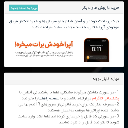
خرید با روش های دیگر
ورود به نسخه جدید
جهت پرداخت خودکار و آسان فیلم ها و سریال ها و یا پرداخت از طریق
موجودی آپرا یا تالی به نسخه جدید سایت مراجعه کنید.
موارد قابل توجه
1-در صورت داشتن هرگونه مشکلی، لطفا با پشتیبانی آنلاین یا
پشتیبانی تلگرام
در ارتباط باشید و یا
صفحه راهنما
را بخوانید.
2-مصرف اینترنت برای خرید قانونی از سرورهای IR نیم بها می
باشد. کلیه اپراتورها موظف به اعمال هستند.
3-در صورتی که فایل را خریداری کرده اید لطفا ابتدا وارد سایت
شوید تا بتوانید فایل را دانلود نمایید