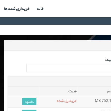
خانه
خریداری شده ها
ید:
م
قیمت
752.16
خریداری شده
دانلود