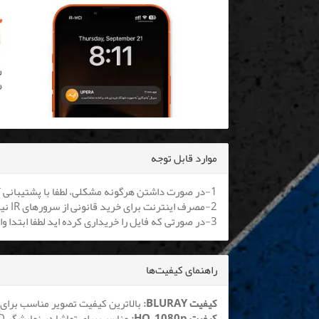
موارد قابل توجه
1-در صورت داشتن هرگونه مشکلی، لطفا با پشتیبانی آنلاین یا
2-مصرف اینترنت برای خرید قانونی از سرورهای IR نیم بها می باشد. کلیه اپراتورها موظف به اعمال هستند.
3-در صورتی که فایل را خریداری کرده اید لطفا ابتدا وارد سایت شوید تا بتوانید فایل را دانلود نمایید
راهنمای کیفیت‌ها
کیفیت BLURAY:
بالاترین کیفیت تصویر مناسب برای 
کیفیت HQ_1080p:
مناسب برای تماشا در نمایشگر LCD