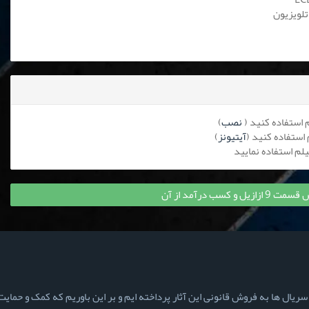
تلویزیون
نصب
)
آیتیونز
)
 کسب درآمد از آن
ال ها به فروش قانونی این آثار پرداخته ایم و بر این باوریم که کمک و حمایت ش