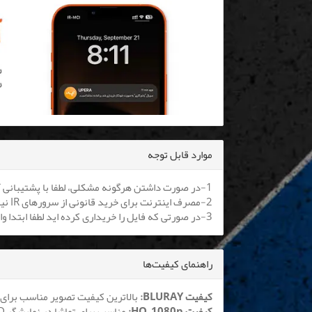
موارد قابل توجه
1-در صورت داشتن هرگونه مشکلی، لطفا با پشتیبانی آنلاین یا
2-مصرف اینترنت برای خرید قانونی از سرورهای IR نیم بها می باشد. کلیه اپراتورها موظف به اعمال هستند.
3-در صورتی که فایل را خریداری کرده اید لطفا ابتدا وارد سایت شوید تا بتوانید فایل را دانلود نمایید
راهنمای کیفیت‌ها
کیفیت BLURAY:
بالاترین کیفیت تصویر مناسب برای 
کیفیت HQ_1080p:
مناسب برای تماشا در نمایشگر LCD