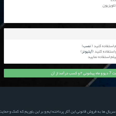
تلویزیون
نصب
)
آیتیونز
)
د از آن
ال ها به فروش قانونی این آثار پرداخته ایم و بر این باوریم که کمک و حمایت ش