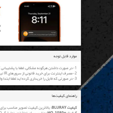
موارد قابل توجه
1-در صورت داشتن هرگونه مشکلی، لطفا با پشتیبانی آنلاین یا
2-مصرف اینترنت برای خرید قانونی از سرورهای IR نیم بها می باشد. کلیه اپراتورها موظف به اعمال هستند.
3-در صورتی که فایل را خریداری کرده اید لطفا ابتدا وارد سایت شوید تا بتوانید فایل را دانلود نمایید
راهنمای کیفیت‌ها
کیفیت BLURAY:
بالاترین کیفیت تصویر مناسب برای 
کیفیت HQ_1080p:
مناسب برای تماشا در نمایشگر LCD