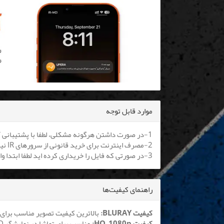
موارد قابل توجه
1-در صورت داشتن هرگونه مشکلی، لطفا با پشتیبانی آنلاین یا
2-مصرف اینترنت برای خرید قانونی از سرورهای IR نیم بها می باشد. کلیه اپراتورها موظف به اعمال هستند.
3-در صورتی که فایل را خریداری کرده اید لطفا ابتدا وارد سایت شوید تا بتوانید فایل را دانلود نمایید
راهنمای کیفیت‌ها
کیفیت BLURAY:
بالاترین کیفیت تصویر مناسب برای 
کیفیت HQ_1080p:
مناسب برای تماشا در نمایشگر LCD