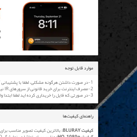
موارد قابل توجه
1-در صورت داشتن هرگونه مشکلی، لطفا با پشتیبانی آنلاین یا
2-مصرف اینترنت برای خرید قانونی از سرورهای IR نیم بها می باشد. کلیه اپراتورها موظف به اعمال هستند.
3-در صورتی که فایل را خریداری کرده اید لطفا ابتدا وارد سایت شوید تا بتوانید فایل را دانلود نمایید
راهنمای کیفیت‌ها
کیفیت BLURAY:
بالاترین کیفیت تصویر مناسب برای 
کیفیت HQ_1080p:
مناسب برای تماشا در نمایشگر LCD