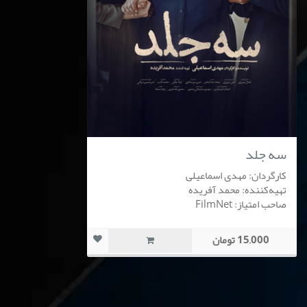
سه جلد
کارگردان: مهدی اسماعیلی
تهیه‌کننده: محمد آفریده
صاحب امتیاز: FilmNet
15,000 تومان