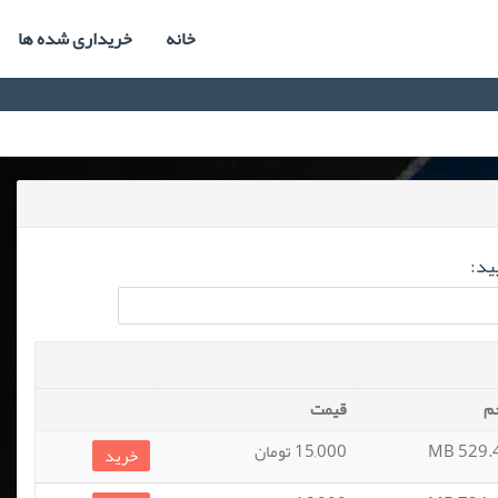
خانه
خریداری شده ها
ید:
م
قیمت
529.44
15,000 تومان
خرید