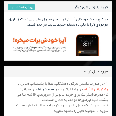
خرید با روش های دیگر
ورود به نسخه جدید
جهت پرداخت خودکار و آسان فیلم ها و سریال ها و یا پرداخت از طریق
موجودی آپرا یا تالی به نسخه جدید سایت مراجعه کنید.
موارد قابل توجه
1-در صورت داشتن هرگونه مشکلی، لطفا با پشتیبانی آنلاین یا
پشتیبانی تلگرام
در ارتباط باشید و یا
صفحه راهنما
را بخوانید.
2-مصرف اینترنت برای خرید قانونی از سرورهای IR نیم بها می
باشد. کلیه اپراتورها موظف به اعمال هستند.
3-در صورتی که فایل را خریداری کرده اید لطفا ابتدا وارد سایت
شوید تا بتوانید فایل را دانلود نمایید