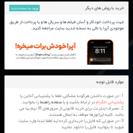
خرید با روش های دیگر
ورود به نسخه جدید
جهت پرداخت خودکار و آسان فیلم ها و سریال ها و یا پرداخت از طریق
موجودی آپرا یا تالی به نسخه جدید سایت مراجعه کنید.
موارد قابل توجه
1-در صورت داشتن هرگونه مشکلی، لطفا با پشتیبانی آنلاین یا
پشتیبانی تلگرام
در ارتباط باشید و یا
صفحه راهنما
را بخوانید.
2-مصرف اینترنت برای خرید قانونی از سرورهای IR نیم بها می
باشد. کلیه اپراتورها موظف به اعمال هستند.
3-در صورتی که فایل را خریداری کرده اید لطفا ابتدا وارد سایت
شوید تا بتوانید فایل را دانلود نمایید